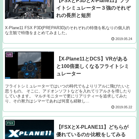
【FSXとP3DとX-Plane11】フラ
イトシミュレーター３強のそれぞ
れの長所と短所
X-Plane11 FSX P3D(PREPAR3D)のそれぞれの特徴を私なりの個人的
な主観で特徴をまとめてみました。
2019.05.24
VR
【X-Plane11とDCS】VRがある
と100倍楽しくなるフライトシミ
ュレーター
フライトシミュレーターではいつの時代でもよりリアルに飛びたいと
思うもの。 そこに、アドオンソフトなどを入れてリアルさを増したり
していきます。 マルチモニターで更にリアリティーを追求してみた
り、その努力はシマーであれば何度も経験し...
2019.05.22
FSX
【FSXとX-PLANE11】どちらが
優れているのか比較をしてみる